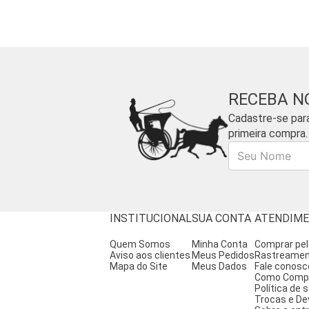
RECEBA N
Cadastre-se par
primeira compra.
Nome
INSTITUCIONAL
SUA CONTA
ATENDIM
Quem Somos
Minha Conta
Comprar pe
Aviso aos clientes
Meus Pedidos
Rastreame
Mapa do Site
Meus Dados
Fale conosc
Como Comp
Política de
Trocas e De