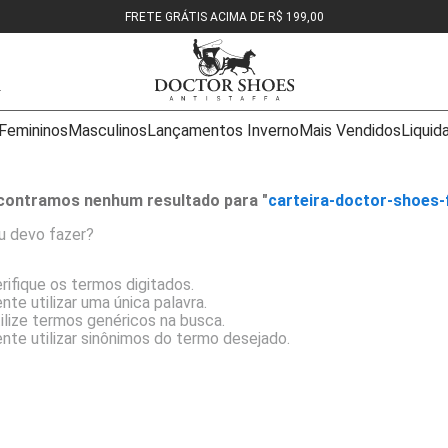
Femininos
Masculinos
Lançamentos Inverno
Mais Vendidos
Liquid
contramos nenhum resultado para "
carteira-doctor-shoes-
u devo fazer?
rifique os termos digitados.
nte utilizar uma única palavra.
ilize termos genéricos na busca.
nte utilizar sinônimos do termo desejado.