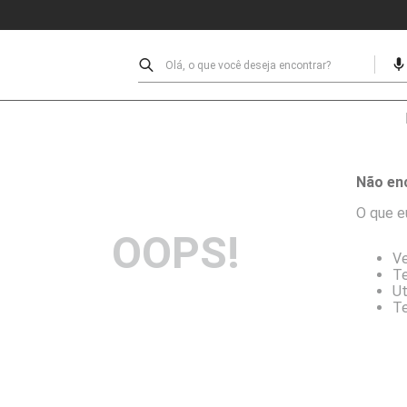
FRETE GRÁTIS ACIMA DE R$ 199,00
Olá, o que você deseja encontrar?
Não en
O que e
OOPS!
Ve
Te
Ut
Te