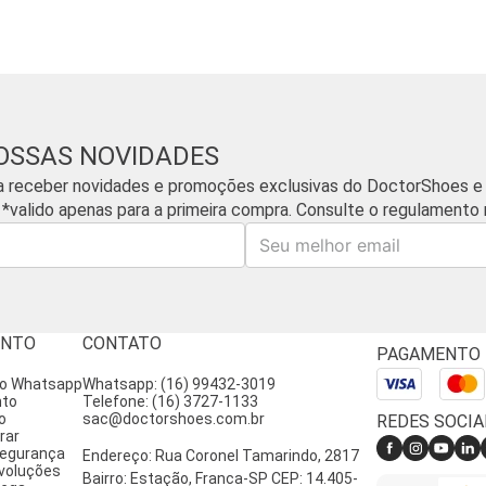
OSSAS NOVIDADES
a receber novidades e promoções exclusivas do DoctorShoes e
 *valido apenas para a primeira compra. Consulte o regulamento n
E-mail
ENTO
CONTATO
PAGAMENTO
lo Whatsapp
Whatsapp: (16) 99432-3019
nto
Telefone: (16) 3727-1133
o
sac@doctorshoes.com.br
REDES SOCIA
rar
 segurança
Endereço: Rua Coronel Tamarindo, 2817
voluções
Bairro: Estação, Franca-SP CEP: 14.405-