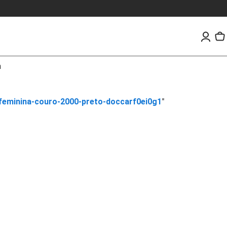
a
feminina-couro-2000-preto-doccarf0ei0g1
"