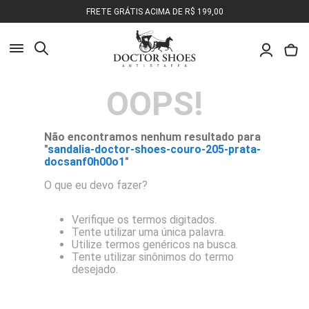
FRETE GRÁTIS ACIMA DE R$ 199,00
Busca
OOPS!
Pesquisa
Olá, o que você deseja encontrar?
Não encontramos nenhum resultado para
"
sandalia-doctor-shoes-couro-205-prata-
docsanf0h00o1
"
O que eu devo fazer?
Verifique os termos digitados.
Tente utilizar uma única palavra.
Utilize termos genéricos na busca.
Tente utilizar sinônimos do termo
desejado.