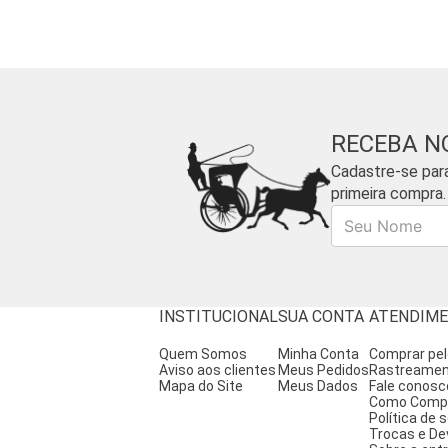
RECEBA N
Cadastre-se par
primeira compra.
Nome
INSTITUCIONAL
SUA CONTA
ATENDIM
Quem Somos
Minha Conta
Comprar pe
Aviso aos clientes
Meus Pedidos
Rastreame
Mapa do Site
Meus Dados
Fale conosc
Como Comp
Política de
Trocas e De