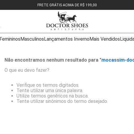
FRETE GRÁTIS ACIMA DE R$ 199,00
Femininos
Masculinos
Lançamentos Inverno
Mais Vendidos
Liquid
Não encontramos nenhum resultado para "
mocassim-doc
O que eu devo fazer?
Verifique os termos digitados.
Tente utilizar uma única palavra.
Utilize termos genéricos na busca.
Tente utilizar sinônimos do termo desejado.