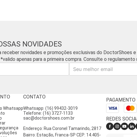
OSSAS NOVIDADES
a receber novidades e promoções exclusivas do DoctorShoes e
 *valido apenas para a primeira compra. Consulte o regulamento n
E-mail
ENTO
CONTATO
PAGAMENTO
lo Whatsapp
Whatsapp: (16) 99432-3019
nto
Telefone: (16) 3727-1133
o
sac@doctorshoes.com.br
REDES SOCIA
rar
 segurança
Endereço: Rua Coronel Tamarindo, 2817
voluções
Bairro: Estação, Franca-SP CEP: 14.405-