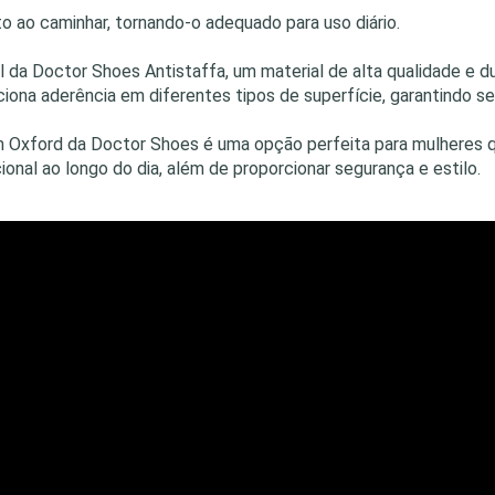
to ao caminhar, tornando-o adequado para uso diário.
 da Doctor Shoes Antistaffa, um material de alta qualidade e du
ciona aderência em diferentes tipos de superfície, garantindo s
m Oxford da Doctor Shoes é uma opção perfeita para mulheres 
onal ao longo do dia, além de proporcionar segurança e estilo.