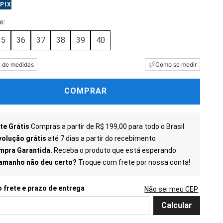
PIX
35
36
37
38
39
40
a de medidas
Como se medir
COMPRAR
te Grátis
Compras a partir de R$ 199,00 para todo o Brasil
olução grátis
até 7 dias a partir do recebimento
mpra Garantida.
Receba o produto que está esperando
tamanho não deu certo?
Troque com frete por nossa conta!
Não sei meu CEP