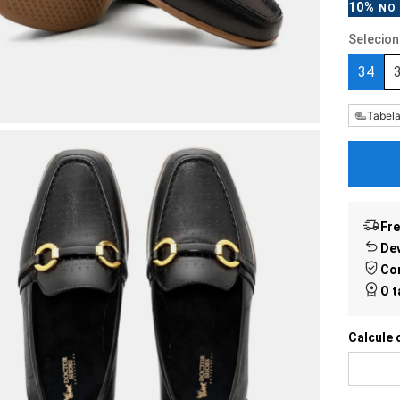
10%
NO 
34
Tabel
Fre
Dev
Co
O 