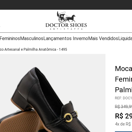
COMPRE COM 1ª TROCA GRÁTIS
Femininos
Masculinos
Lançamentos Inverno
Mais Vendidos
Liquid
co Artesanal e Palmilha Anatômica - 1495
Moca
Femin
Palm
REF
:
DOC1
R$
349
,
9
R$
2
4
x de
R$