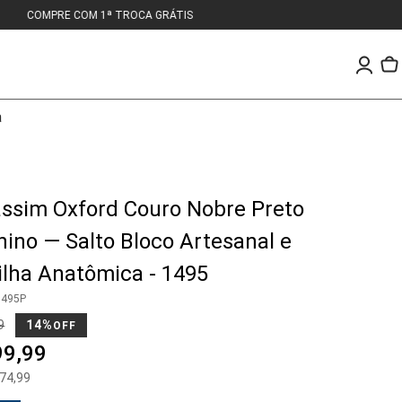
a
ssim Oxford Couro Nobre Preto
ino — Salto Bloco Artesanal e
ilha Anatômica - 1495
495P
9
14%
OFF
99
,
99
74
,
99