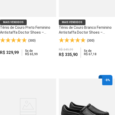
MAIS VENDIDOS
MAIS VENDIDOS
Tênis de Couro Preto Feminino
Tênis de Couro Branco Feminino
Antistaffa Doctor Shoes –
Antistaffa Doctor Shoes –
Conforto para o Dia Inteiro - 1401
Conforto para o Dia Inteiro - 1401
(300)
(300)
R$
349
,
99
5
x de
5
x de
R$
329
,
99
R$
335
,
90
R$
65
,
99
R$
67
,
18
-
8%