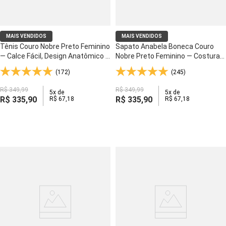
MAIS VENDIDOS
MAIS VENDIDOS
Tênis Couro Nobre Preto Feminino
Sapato Anabela Boneca Couro
— Calce Fácil, Design Anatômico e
Nobre Preto Feminino — Costura
Solado Ultraleve - 1403
Artesanal e Forro Couro Natural -
(172)
(245)
366
R$
349
,
99
R$
349
,
99
5
x de
5
x de
R$
335
,
90
R$
335
,
90
R$
67
,
18
R$
67
,
18