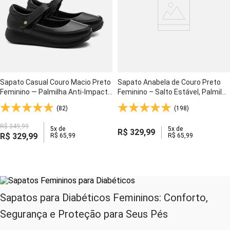
Sapato Casual Couro Macio Preto
Sapato Anabela de Couro Preto
Feminino — Palmilha Anti-Impacto
Feminino – Salto Estável, Palmilha
e Solado Gel Flexível - 1407
Anatômica e Solado Gel - 192
(82)
(198)
R$
349
,
99
5
x de
5
x de
R$
329
,
99
R$
329
,
99
R$
65
,
99
R$
65
,
99
Sapatos para Diabéticos Femininos: Conforto,
Segurança e Proteção para Seus Pés