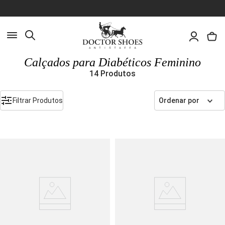
Busca
Calçados para Diabéticos Feminino
14
Produtos
Pesquisa
Olá, o que você deseja encontrar?
Filtrar Produtos
Ordenar por