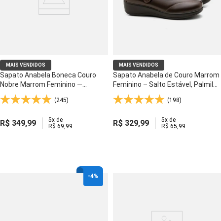
MAIS VENDIDOS
MAIS VENDIDOS
Sapato Anabela Boneca Couro
Sapato Anabela de Couro Marrom
Nobre Marrom Feminino —
Feminino – Salto Estável, Palmilha
Costura Artesanal e Forro Couro
Anatômica e Solado Gel - 192
(245)
(198)
Natural - 366
5
x de
5
x de
R$
349
,
99
R$
329
,
99
R$
69
,
99
R$
65
,
99
-
4%