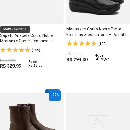
Mocassim Couro Nobre Preto
MAIS VENDIDOS
Feminino Zíper Lateral — Palmilha
Sapato Anabela Couro Nobre
Anti-Impacto e Solado Gel Flexível
Marrom e Camel Feminino —
(128)
- 200
Costura Artesanal e Palmilha
(139)
Anti-Impacto - 7801
R$
319
,
99
4
x de
R$
294
,
30
R$
73
,
57
R$
349
,
99
5
x de
R$
329
,
99
R$
65
,
99
-
20%