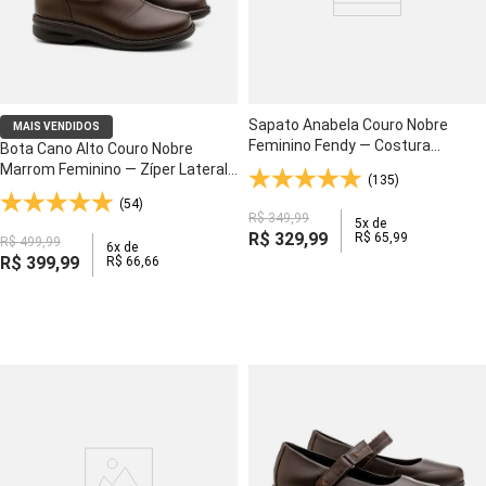
Sapato Anabela Couro Nobre
MAIS VENDIDOS
Feminino Fendy — Costura
Bota Cano Alto Couro Nobre
Artesanal e Palmilha Anti-
Marrom Feminino — Zíper Lateral,
(135)
Impacto - 7801
Elástico e Solado Ultraleve - 372
(54)
R$
349
,
99
5
x de
R$
329
,
99
R$
65
,
99
R$
499
,
99
6
x de
R$
399
,
99
R$
66
,
66