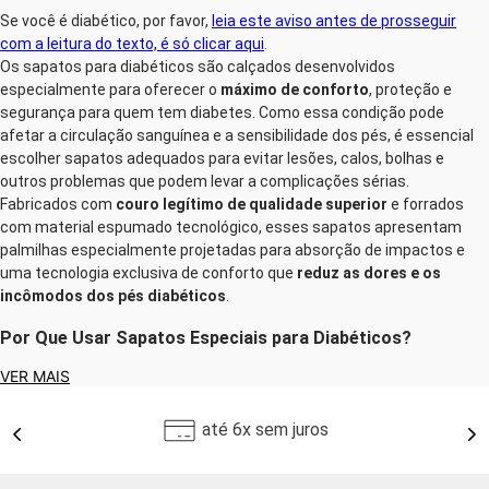
Se você é diabético, por favor,
leia este aviso antes de prosseguir
com a leitura do texto, é só clicar aqui
.
Os sapatos para diabéticos são calçados desenvolvidos
especialmente para oferecer o
máximo de conforto
, proteção e
segurança para quem tem diabetes. Como essa condição pode
afetar a circulação sanguínea e a sensibilidade dos pés, é essencial
escolher sapatos adequados para evitar lesões, calos, bolhas e
outros problemas que podem levar a complicações sérias.
Fabricados com
couro legítimo de qualidade superior
e forrados
com material espumado tecnológico, esses sapatos apresentam
palmilhas especialmente projetadas para absorção de impactos e
uma tecnologia exclusiva de conforto que
reduz as dores e os
incômodos dos pés diabéticos
.
Por Que Usar Sapatos Especiais para Diabéticos?
Pessoas com diabetes precisam de cuidados especiais com os pés,
VER MAIS
pois ela pode reduzir a sensibilidade e dificultar a cicatrização de
feridas. Sapatos inadequados podem causar machucados que, se
até 6x sem juros
não tratados corretamente, podem evoluir para infecções graves.
Os
sapatos anatômicos para diabéticos
são projetados para
minimizar esses riscos, garantindo maior bem-estar e prevenindo