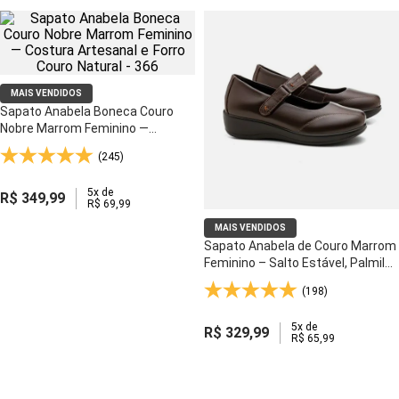
MAIS VENDIDOS
Sapato Anabela Boneca Couro
Nobre Marrom Feminino —
Costura Artesanal e Forro Couro
(245)
Natural - 366
5
x de
R$
349
,
99
R$
69
,
99
MAIS VENDIDOS
Sapato Anabela de Couro Marrom
Feminino – Salto Estável, Palmilha
Anatômica e Solado Gel - 192
(198)
5
x de
R$
329
,
99
R$
65
,
99