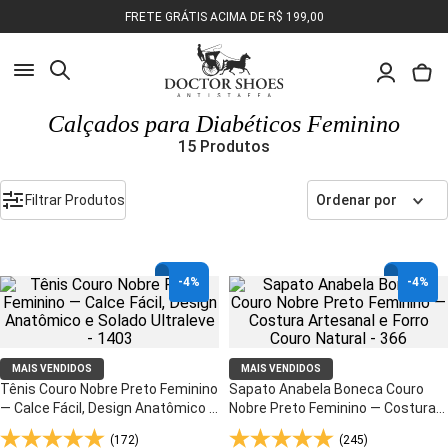
FRETE GRÁTIS ACIMA DE R$ 199,00
Busca
Calçados para Diabéticos Feminino
15
Produtos
Pesquisa
Olá, o que você deseja encontrar?
Filtrar Produtos
Ordenar por
-
4%
-
4%
MAIS VENDIDOS
MAIS VENDIDOS
Tênis Couro Nobre Preto Feminino
Sapato Anabela Boneca Couro
— Calce Fácil, Design Anatômico e
Nobre Preto Feminino — Costura
Solado Ultraleve - 1403
Artesanal e Forro Couro Natural -
(172)
(245)
366