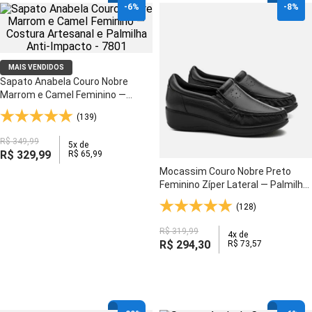
-
6%
-
8%
MAIS VENDIDOS
Sapato Anabela Couro Nobre
Marrom e Camel Feminino —
Costura Artesanal e Palmilha
(139)
Anti-Impacto - 7801
R$
349
,
99
5
x de
R$
329
,
99
R$
65
,
99
Mocassim Couro Nobre Preto
Feminino Zíper Lateral — Palmilha
Anti-Impacto e Solado Gel Flexível
(128)
- 200
R$
319
,
99
4
x de
R$
294
,
30
R$
73
,
57