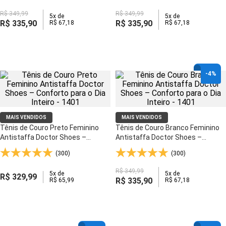
R$
349
,
99
R$
349
,
99
5
x de
5
x de
R$
335
,
90
R$
335
,
90
R$
67
,
18
R$
67
,
18
-
4%
MAIS VENDIDOS
MAIS VENDIDOS
Tênis de Couro Preto Feminino
Tênis de Couro Branco Feminino
Antistaffa Doctor Shoes –
Antistaffa Doctor Shoes –
Conforto para o Dia Inteiro - 1401
Conforto para o Dia Inteiro - 1401
(300)
(300)
R$
349
,
99
5
x de
5
x de
R$
329
,
99
R$
335
,
90
R$
65
,
99
R$
67
,
18