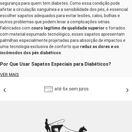
segurança para quem tem diabetes. Como essa condição pode
afetar a circulação sanguínea e a sensibilidade dos pés, é essencial
escolher sapatos adequados para evitar lesões, calos, bolhas e
outros problemas que podem levar a complicações sérias.
Fabricados com
couro legítimo de qualidade superior
e forrados
com material espumado tecnológico, esses sapatos apresentam
palmilhas especialmente projetadas para absorção de impactos e
uma tecnologia exclusiva de conforto que
reduz as dores e os
incômodos dos pés diabéticos
.
Por Que Usar Sapatos Especiais para Diabéticos?
Pessoas com diabetes precisam de cuidados especiais com os pés,
VER MAIS
pois ela pode reduzir a sensibilidade e dificultar a cicatrização de
feridas. Sapatos inadequados podem causar machucados que, se
até 6x sem juros
não tratados corretamente, podem evoluir para infecções graves.
Os
sapatos anatômicos para diabéticos
são projetados para
minimizar esses riscos, garantindo maior bem-estar e prevenindo
complicações.
As mulheres são as pessoas que possuem maiores riscos de sofrer
com feridas causadas pela diabetes e uso de calçados inadequados,
pois modelos apertados, ou com salto alto, podem aumentar a