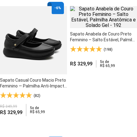
-
6%
Sapato Anabela de Couro Preto
Feminino – Salto Estável, Palmilha
Anatômica e Solado Gel - 192
(198)
5
x de
R$
329
,
99
R$
65
,
99
Sapato Casual Couro Macio Preto
Feminino — Palmilha Anti-Impacto
e Solado Gel Flexível - 1407
(82)
R$
349
,
99
5
x de
R$
329
,
99
R$
65
,
99