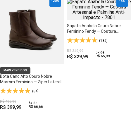
-
20%
-
6%
Sapato Anabela Couro Nobre
Feminino Fendy — Costura
Artesanal e Palmilha Anti-
(135)
Impacto - 7801
R$
349
,
99
5
x de
R$
329
,
99
R$
65
,
99
MAIS VENDIDOS
Bota Cano Alto Couro Nobre
Marrom Feminino — Zíper Lateral,
Elástico e Solado Ultraleve - 372
(54)
R$
499
,
99
6
x de
R$
399
,
99
R$
66
,
66