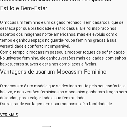
Estilo e Bem-Estar
O mocassim feminino é um calçado fechado, sem cadarços, que se
destaca por sua praticidade e estilo casual. Ele foi inspirado nos
sapatos dos indígenas norte-americanos, mas ele evoluiu com o
tempo e ganhou espaço no guarda-roupa feminino graças à sua
versatilidade e conforto incomparável.
Com o tempo, o mocassim passou a receber toques de sofisticação.
No universo feminino, ele ganhou versões mais delicadas, com saltos
baixos, cores suaves e detalhes como laços e fivelas.
Vantagens de usar um Mocassim Feminino
O mocassim é um modelo que se destaca muito pelo seu conforto, e
beleza, e nas versões femininas os mocassins ganharam traços bem
delicados, para realçar toda a sua feminilidade.
Outra grande vantagem em usar mocassins, é a facilidade de
combinações e de criar looks estilosos com eles, sendo
VER MAIS
praticamente calçados coringas que toda mulher deve ter em seu
guarda-roupas.