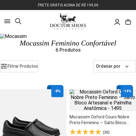
FRETE GRÁTIS ACIMA DE R$ 199,00
Busca
Mocassim Feminino Confortável
Pesquisa
6
Produtos
Olá, o que você deseja encontrar?
Filtrar Produtos
Ordenar por
-
8%
-
14%
Mocassim Oxford Couro Nobre
Preto Feminino — Salto Bloco
Artesanal e Palmilha Anatômica -
(35)
1495