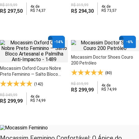
R$
319
,
99
R$
319
,
99
4
x de
4
x de
R$
297
,
50
R$
294
,
30
R$
74
,
37
R$
73
,
57
-
14%
-
6%
Mocassim Doctor Shoes Couro
200 Petróleo
Mocassim Oxford Couro Nobre
(80)
Preto Feminino — Salto Bloco
Artesanal e Palmilha Anti-
R$
319
,
99
(142)
4
x de
Impacto - 1489
R$
299
,
99
R$
74
,
99
R$
349
,
99
4
x de
R$
299
,
99
R$
74
,
99
Mocassim Feminino Confortável: O Ápice do