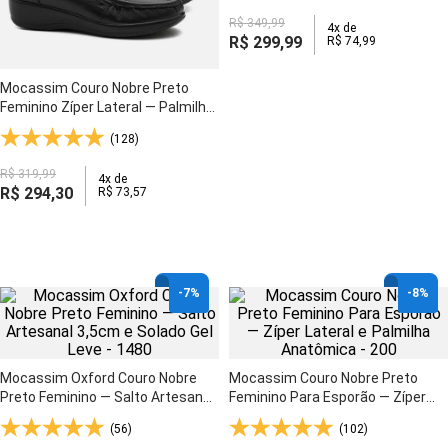
R$
349
,
99
4
x de
R$
299
,
99
R$
74
,
99
Mocassim Couro Nobre Preto
Feminino Zíper Lateral — Palmilha
Anti-Impacto e Solado Gel Flexível
(128)
- 200
R$
319
,
99
4
x de
R$
294
,
30
R$
73
,
57
-
7%
-
8%
Mocassim Oxford Couro Nobre
Mocassim Couro Nobre Preto
Preto Feminino — Salto Artesanal
Feminino Para Esporão — Zíper
3,5cm e Solado Gel Leve - 1480
Lateral e Palmilha Anatômica -
(56)
(102)
200