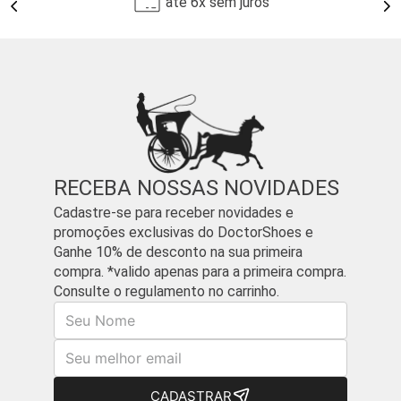
até 6x sem juros
proteção de um calçado robusto com a leveza e o conforto de um
modelo anatômico
, perfeito para dias de chuva, terrenos irregulares
e a rotina intensa.
E o melhor: você pode usar com jeans, calça sarja, calça de alfaiataria
e até compor looks mais formais, dependendo do modelo. É a
definição perfeita de
resistência com sofisticação
.
Por que a bota masculina da Doctor Shoes é
diferente?
RECEBA NOSSAS NOVIDADES
Couro legítimo nobre
Cadastre-se para receber novidades e
Um material que respira com o pé, se adapta ao formato e garante
promoções exclusivas do DoctorShoes e
durabilidade real. Nada de material sintético duro que resseca e racha
Ganhe 10% de desconto na sua primeira
em poucos usos.
compra. *valido apenas para a primeira compra.
Palmilha com tecnologia de absorção de impacto
Consulte o regulamento no carrinho.
Cada passo é mais leve. A palmilha acolchoada distribui o peso do
Nome
corpo de forma inteligente, reduzindo a pressão nas articulações e
garantindo conforto até para quem passa o dia todo em pé.
E-mail
Forma anatômica
Ela respeita o formato real do pé masculino, acomodando bem os
dedos, a planta e o calcanhar — sem apertos, bolhas ou desconforto.
CADASTRAR