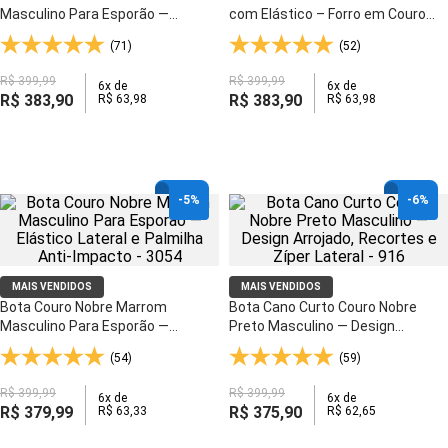
Masculino Para Esporão —
com Elástico – Forro em Couro
Elástico Lateral e Palmilha Anti-
Natural e Solado Gel - 915
(71)
(52)
Impacto - 3054
R$
399
,
99
R$
399
,
99
6
x de
6
x de
R$
383
,
90
R$
383
,
90
R$
63
,
98
R$
63
,
98
-
5%
-
6%
MAIS VENDIDOS
MAIS VENDIDOS
Bota Couro Nobre Marrom
Bota Cano Curto Couro Nobre
Masculino Para Esporão —
Preto Masculino — Design
Elástico Lateral e Palmilha Anti-
Arrojado, Recortes e Zíper Lateral
(54)
(59)
Impacto - 3054
- 916
R$
399
,
99
R$
399
,
99
6
x de
6
x de
R$
379
,
99
R$
375
,
90
R$
63
,
33
R$
62
,
65