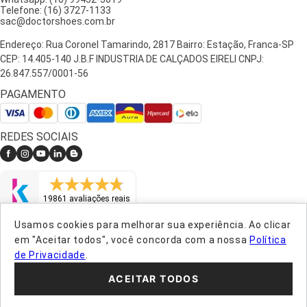
que se molda a você.
Telefone: (16) 3727-1133
sac@doctorshoes.com.br
Quando usar a Bota Masculina de Couro Legítimo?
Endereço: Rua Coronel Tamarindo, 2817 Bairro: Estação, Franca-SP
CEP: 14.405-140 J.B.F INDUSTRIA DE CALÇADOS EIRELI CNPJ:
A bota Doctor Shoes é perfeita para:
26.847.557/0001-56
Trabalhar em pé ou em deslocamento constante;
PAGAMENTO
Dias de frio ou chuva, quando a proteção real faz
diferença;
Passeios e caminhadas mais longas;
Viagens e momentos em que você vai caminhar bastante;
REDES SOCIAIS
Looks que pedem um toque de personalidade sem perder
a formalidade.
E se você é do tipo que preza por um visual discreto, resistente e
19861 avaliações reais
atemporal, vai gostar de saber que os nossos modelos são pensados
para combinar com tudo, sempre mantendo o visual masculino
Usamos cookies para melhorar sua experiência. Ao clicar
clássico e elegante.
LOJA VERIFICADA
em "Aceitar todos", você concorda com a nossa
Política
FAQ - Dúvidas Frequentes sobre a Bota Masculina
de Privacidade
.
SEGURANÇA
de Couro Legítimo
ACEITAR TODOS
ENTREGA
PLATAFORMA
1. A bota é indicada para pés largos?