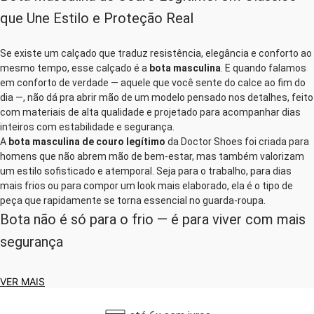
que Une Estilo e Proteção Real
Se existe um calçado que traduz resistência, elegância e conforto ao
mesmo tempo, esse calçado é a
bota masculina
. E quando falamos
em conforto de verdade — aquele que você sente do calce ao fim do
dia —, não dá pra abrir mão de um modelo pensado nos detalhes, feito
com materiais de alta qualidade e projetado para acompanhar dias
inteiros com estabilidade e segurança.
A
bota masculina de couro legítimo
da Doctor Shoes foi criada para
homens que não abrem mão de bem-estar, mas também valorizam
um estilo sofisticado e atemporal. Seja para o trabalho, para dias
mais frios ou para compor um look mais elaborado, ela é o tipo de
peça que rapidamente se torna essencial no guarda-roupa.
Bota não é só para o frio — é para viver com mais
segurança
Esqueça a ideia de que bota é um calçado pesado demais ou
VER MAIS
reservado apenas para o inverno mais rigoroso. Com os avanços em
design e tecnologia, as botas da Doctor Shoes conseguem
unir a