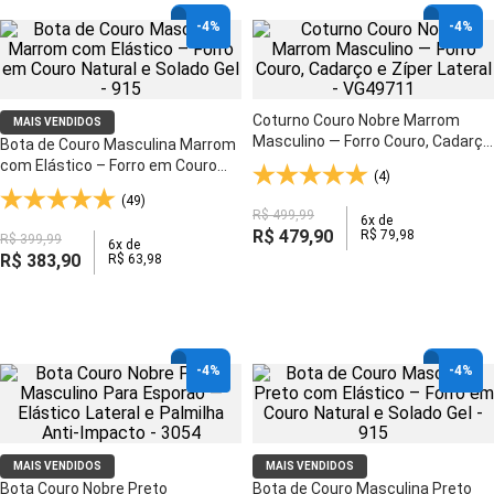
-
4%
-
4%
Coturno Couro Nobre Marrom
MAIS VENDIDOS
Masculino — Forro Couro, Cadarço
Bota de Couro Masculina Marrom
e Zíper Lateral - VG49711
com Elástico – Forro em Couro
(4)
Natural e Solado Gel - 915
(49)
R$
499
,
99
6
x de
R$
479
,
90
R$
79
,
98
R$
399
,
99
6
x de
R$
383
,
90
R$
63
,
98
-
4%
-
4%
MAIS VENDIDOS
MAIS VENDIDOS
Bota Couro Nobre Preto
Bota de Couro Masculina Preto