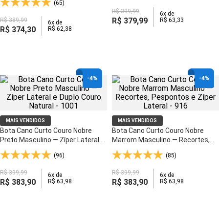
(65)
Anti-Impacto - 8923
R$
399
,
99
6
x de
R$
379
,
99
R$
389
,
99
R$
63
,
33
6
x de
R$
374
,
30
R$
62
,
38
-
4%
-
4%
MAIS VENDIDOS
MAIS VENDIDOS
Bota Cano Curto Couro Nobre
Bota Cano Curto Couro Nobre
Preto Masculino — Zíper Lateral e
Marrom Masculino — Recortes,
Duplo Couro Natural - 1001
Pespontos e Zíper Lateral - 916
(96)
(85)
R$
399
,
99
R$
399
,
99
6
x de
6
x de
R$
383
,
90
R$
383
,
90
R$
63
,
98
R$
63
,
98