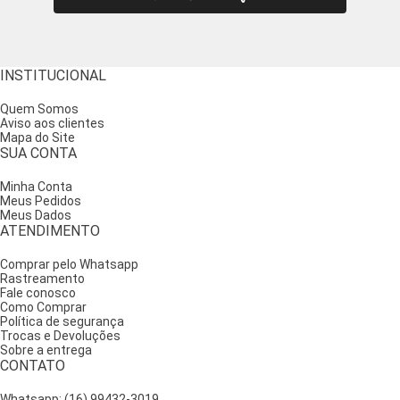
Solado leve, flexível e antiderrapante
Segurança e estabilidade mesmo em pisos molhados ou irregulares,
sem pesar a caminhada.
Ajustes funcionais e design inteligente
INSTITUCIONAL
Fechos com zíper lateral ou duplo permitem o ajuste perfeito ao seu
pé. O calce é fácil, rápido e prático, mesmo em modelos de cano mais
Quem Somos
alto.
Aviso aos clientes
Mapa do Site
Indicada para quem busca proteção e bem-estar
SUA CONTA
no dia a dia
Minha Conta
Meus Pedidos
Meus Dados
A bota masculina confortável é ideal para homens de todas as
ATENDIMENTO
idades, mas especialmente para quem:
Comprar pelo Whatsapp
Sofre com dores nos pés, joelhos ou lombar;
Rastreamento
Passa muitas horas em pé ou caminhando;
Fale conosco
Enfrenta terrenos irregulares ou pisos molhados com
Como Comprar
frequência;
Política de segurança
Tem joanetes, esporão de calcâneo ou fascite plantar;
Trocas e Devoluções
Simplesmente está cansado de calçados que não
Sobre a entrega
protegem de verdade.
CONTATO
Aqui, o seu pé não é forçado a se adaptar ao calçado — é o calçado
Whatsapp: (16) 99432-3019