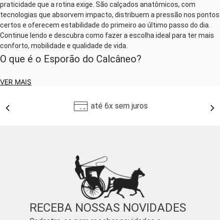
praticidade que a rotina exige. São calçados anatômicos, com
tecnologias que absorvem impacto, distribuem a pressão nos pontos
certos e oferecem estabilidade do primeiro ao último passo do dia.
Continue lendo e descubra como fazer a escolha ideal para ter mais
conforto, mobilidade e qualidade de vida.
O que é o Esporão do Calcâneo?
VER MAIS
O esporão é uma calcificação óssea que se forma na parte inferior do
calcanhar. Geralmente, ele surge como uma reação do corpo a
microtraumas repetitivos na região, muito comuns em pessoas que
até 6x sem juros
ficam muito tempo em pé, praticam exercícios de impacto ou usam
calçados inadequados.
A dor acontece porque essa calcificação pressiona tecidos e nervos
da planta do pé, causando inflamação e desconforto. E é aí que o
sapato errado pode piorar — e muito — a situação.
O Sapato Certo é Parte do Tratamento
Usar um calçado adequado é uma das primeiras recomendações
médicas para quem sofre com esporão. O objetivo é simples:
RECEBA NOSSAS NOVIDADES
minimizar o impacto ao caminhar, evitar o agravamento da