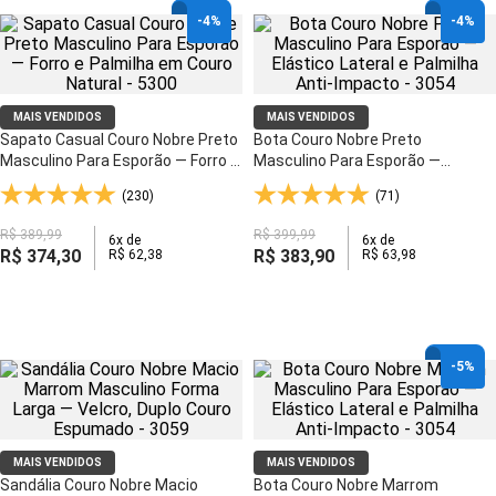
-
4%
-
4%
MAIS VENDIDOS
MAIS VENDIDOS
Sapato Casual Couro Nobre Preto
Bota Couro Nobre Preto
Masculino Para Esporão — Forro e
Masculino Para Esporão —
Palmilha em Couro Natural - 5300
Elástico Lateral e Palmilha Anti-
(230)
(71)
Impacto - 3054
R$
389
,
99
R$
399
,
99
6
x de
6
x de
R$
374
,
30
R$
383
,
90
R$
62
,
38
R$
63
,
98
-
5%
MAIS VENDIDOS
MAIS VENDIDOS
Sandália Couro Nobre Macio
Bota Couro Nobre Marrom