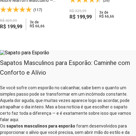
Nobre Marrom Masculino —
(26)
Palmilha Couro Anti-Impacto e
(117)
R$
329
,
99
Velcro Ajustável - 5305
3
x de
R$
199
,
99
R$
66
,
66
R$
429
,
99
3
x de
R$
199
,
99
R$
66
,
66
Sapatos Masculinos para Esporão: Caminhe com
Conforto e Alívio
Se você sofre com esporão no calcanhar, sabe bem o quanto um
simples passo pode se transformar em um incômodo constante.
Aquela dor aguda, que muitas vezes aparece logo ao acordar, pode
atrapalhar o dia inteiro. Mas a boa notícia é que escolher o sapato
certo faz toda a diferença — e é exatamente sobre isso que vamos
falar aqui.
Os
sapatos masculinos para esporão
foram desenvolvidos para
proporcionar o alívio que você precisa, sem abrir mão do estilo e da