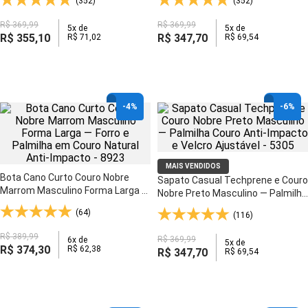
(352)
(352)
R$
369
,
99
R$
369
,
99
5
x de
5
x de
R$
355
,
10
R$
347
,
70
R$
71
,
02
R$
69
,
54
-
4%
-
6%
MAIS VENDIDOS
Bota Cano Curto Couro Nobre
Sapato Casual Techprene e Couro
Marrom Masculino Forma Larga —
Nobre Preto Masculino — Palmilha
Forro e Palmilha em Couro Natural
Couro Anti-Impacto e Velcro
(64)
(116)
Anti-Impacto - 8923
Ajustável - 5305
R$
389
,
99
R$
369
,
99
6
x de
5
x de
R$
374
,
30
R$
62
,
38
R$
347
,
70
R$
69
,
54