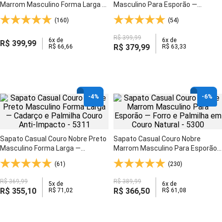
Marrom Masculino Forma Larga —
Masculino Para Esporão —
Velcro, Duplo Couro Espumado -
Elástico Lateral e Palmilha Anti-
(160)
(54)
3059
Impacto - 3054
R$
399
,
99
6
x de
6
x de
R$
399
,
99
R$
379
,
99
R$
66
,
66
R$
63
,
33
-
4%
-
6%
Sapato Casual Couro Nobre Preto
Sapato Casual Couro Nobre
Masculino Forma Larga —
Marrom Masculino Para Esporão
Cadarço e Palmilha Couro Anti-
— Forro e Palmilha em Couro
(61)
(230)
Impacto - 5311
Natural - 5300
R$
369
,
99
R$
389
,
99
5
x de
6
x de
R$
355
,
10
R$
366
,
50
R$
71
,
02
R$
61
,
08