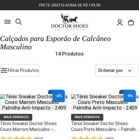
FRETE GRÁTIS ACIMA DE R$ 199,00
Busca
Calçados para Esporão de Calcâneo
Masculino
Pesquisa
14
Produtos
Olá, o que você deseja encontrar?
Filtrar Produtos
Ordenar por
-
4%
-
6%
MAIS VENDIDOS
MAIS VENDIDOS
Tênis Sneaker Doctor Shoes
Tênis Sneaker Doctor Shoes
Couro Marrom Masculino –
Couro Preto Masculino – Palmilha
Palmilha Anti-Impacto - 2409
Anti-Impacto - 2409