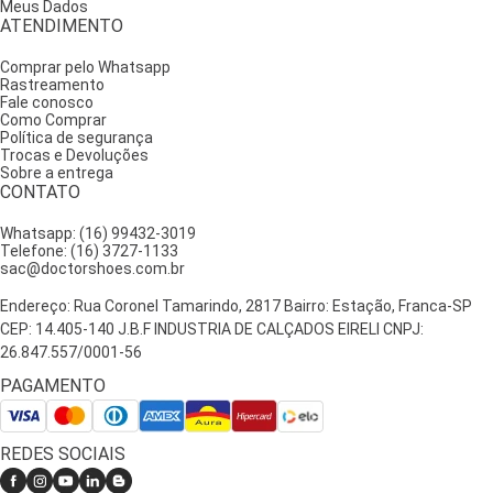
Meus Dados
Modelos Recomendados para Quem Tem Esporão
ATENDIMENTO
Comprar pelo Whatsapp
Na Doctor Shoes, desenvolvemos modelos masculinos pensando no
Rastreamento
seu conforto, saúde e estilo. Aqui estão alguns dos mais
Fale conosco
Como Comprar
recomendados para aliviar a dor do esporão:
Política de segurança
Tênis Masculino Confortável 1922
Trocas e Devoluções
Perfeito para o dia a dia, trabalho ou passeio. Leve, anatômico e com
Sobre a entrega
CONTATO
ótimo amortecimento.
Sapato Casual para Esporão 3062
Whatsapp: (16) 99432-3019
Se você precisa de um visual mais formal, mas não quer abrir mão do
Telefone: (16) 3727-1133
conforto, este modelo é ideal. Sofisticação e alívio em um só par.
sac@doctorshoes.com.br
Sandália Masculina Anatômica 3059
Endereço: Rua Coronel Tamarindo, 2817 Bairro: Estação, Franca-SP
Para dias mais quentes, as sandálias com suporte de arco plantar e
CEP: 14.405-140 J.B.F INDUSTRIA DE CALÇADOS EIRELI CNPJ:
sola macia são a pedida certa, e este modelo é um dos maiores
26.847.557/0001-56
sucessos da Doctor Shoes.
Benefícios de Usar Sapatos Especiais para
PAGAMENTO
Esporão
REDES SOCIAIS
Alívio imediato da dor ao caminhar