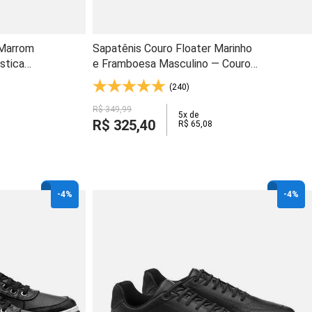
 Marrom
Sapatênis Couro Floater Marinho
stica
e Framboesa Masculino — Couro
tômica
Natural Solado Blaqueado e Calce
(240)
Fácil - 1918
R$
349
,
99
5
x de
R$
325
,
40
R$
65
,
08
-
4%
-
4%