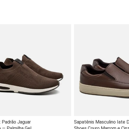
t Padrão Jaguar
Sapatênis Masculino Iate 
 — Palmilha Gel
Shoes Couro Marrom e Cin