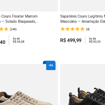
s Couro Floater Marrom
Sapatênis Couro Legítimo
o — Solado Blaqueado,
Masculino — Amarração Elá
ro Natural - 1918
Calce Fácil e Palmilha Ana
(240)
(4)
P.U. - RAV06DS2
5
x de
6
x de
R$
499
,
99
40
R$
65
,
08
R$
83
,
33
-
6%