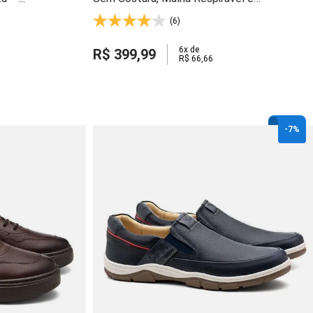
00
Solado Gel Light - 60805
(6)
6
x de
R$
399
,
99
R$
66
,
66
-
7%