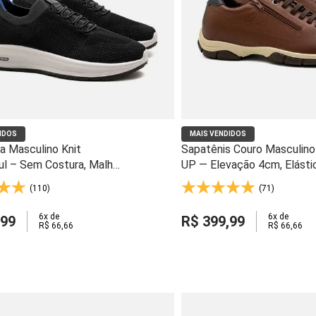
IDOS
MAIS VENDIDOS
a Masculino Knit
Sapatênis Couro Masculino
ul – Sem Costura, Malha
UP — Elevação 4cm, Elásti
l e Solado Gel Light -
Zíper Lateral em Marrom e 
(110)
(71)
64415
6
x de
6
x de
99
R$
399
,
99
R$
66
,
66
R$
66
,
66