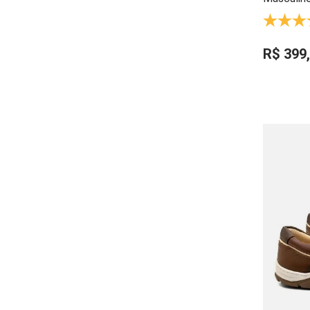
Memória, 
Leve - 5
R$
399
,