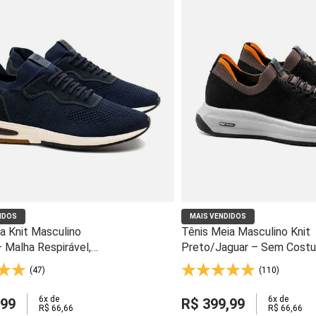
IDOS
MAIS VENDIDOS
a Knit Masculino
Tênis Meia Masculino Knit
 Malha Respirável,
Preto/Jaguar – Sem Costu
Anatômica e Solado Gel
Malha Respirável e Solado 
(47)
(110)
Light - 60810
6
x de
6
x de
99
R$
399
,
99
R$
66
,
66
R$
66
,
66