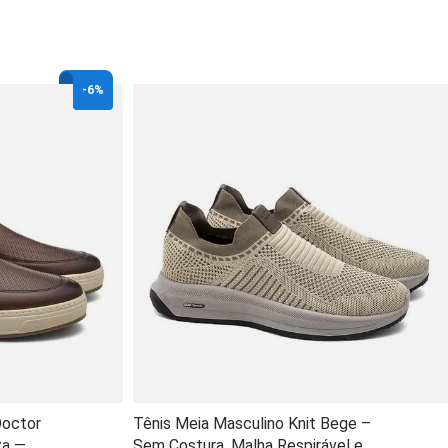
-
6%
Doctor
Tênis Meia Masculino Knit Bege –
za —
Sem Costura, Malha Respirável e