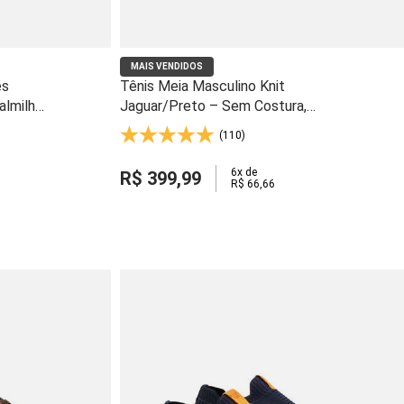
MAIS VENDIDOS
es
Tênis Meia Masculino Knit
almilha
Jaguar/Preto – Sem Costura,
Malha Respirável e Solado Gel
(110)
Light - 60810
6
x de
R$
399
,
99
R$
66
,
66