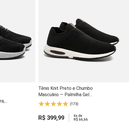
Tênis Knit Preto e Chumbo
Masculino — Palmilha Gel
ra,
Memória, Slip-On e Solado Super
(173)
Gel
Leve - 59410
6
x de
R$
399
,
99
R$
66
,
66