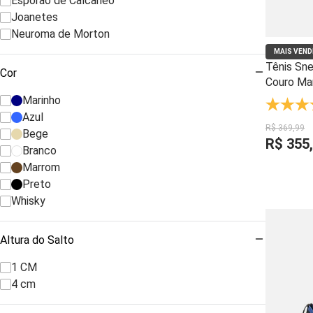
Esporão de Calcâneo
Joanetes
Neuroma de Morton
MAIS VEND
Tênis Sn
Cor
Couro Ma
Palmilha 
Marinho
Azul
R$
369
,
99
Bege
R$
355
,
Branco
Marrom
Preto
Whisky
Altura do Salto
1 CM
4 cm