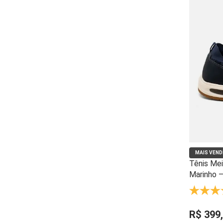
MAIS VEND
Tênis Mei
Marinho —
Palmilha 
- 59425
R$
399
,