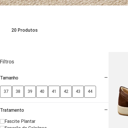
20
Produtos
Filtros
Tamanho
37
38
39
40
41
42
43
44
Tratamento
Fascite Plantar