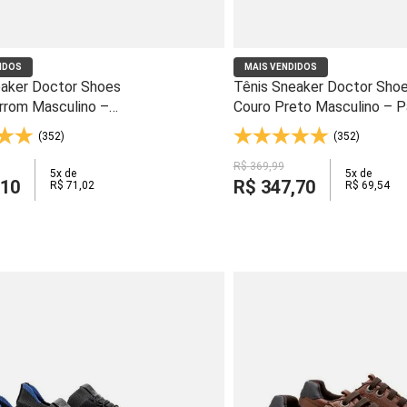
IDOS
MAIS VENDIDOS
eaker Doctor Shoes
Tênis Sneaker Doctor Sho
rrom Masculino –
Couro Preto Masculino – P
Anti-Impacto - 2409
Anti-Impacto - 2409
(352)
(352)
R$
369
,
99
5
x de
5
x de
10
R$
347
,
70
R$
71
,
02
R$
69
,
54