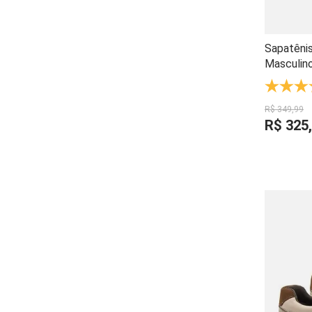
Sapatêni
Masculin
Duplo Cou
R$
349
,
99
R$
325
,