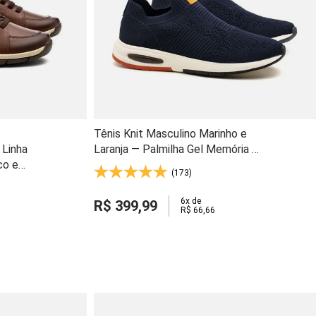
Tênis Knit Masculino Marinho e
 Linha
Laranja — Palmilha Gel Memória e
co e
Calce Fácil - 59410
(173)
Azul -
6
x de
R$
399
,
99
R$
66
,
66