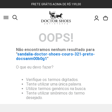
FRETE GRÁTIS ACIMA DE R$ 199,00
Busca
OOPS!
Pesquisa
Olá, o que você deseja encontrar?
Não encontramos nenhum resultado para
"
sandalia-doctor-shoes-couro-321-preto-
docsanm00b0g1
"
O que eu devo fazer?
Verifique os termos digitados.
Tente utilizar uma única palavra.
Utilize termos genéricos na busca.
Tente utilizar sinônimos do termo
desejado.