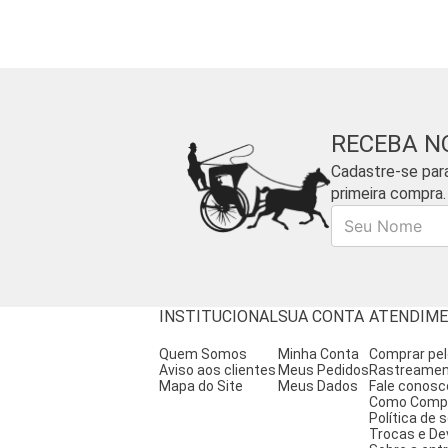
RECEBA N
Cadastre-se par
primeira compra.
Nome
INSTITUCIONAL
SUA CONTA
ATENDIM
Quem Somos
Minha Conta
Comprar pe
Aviso aos clientes
Meus Pedidos
Rastreame
Mapa do Site
Meus Dados
Fale conosc
Como Comp
Política de
Trocas e De