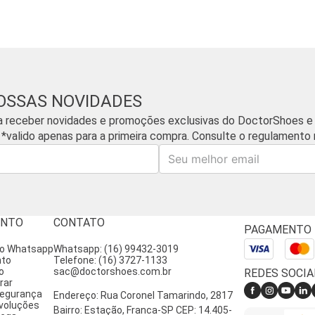
OSSAS NOVIDADES
a receber novidades e promoções exclusivas do DoctorShoes e
 *valido apenas para a primeira compra. Consulte o regulamento n
E-mail
ENTO
CONTATO
PAGAMENTO
lo Whatsapp
Whatsapp: (16) 99432-3019
nto
Telefone: (16) 3727-1133
o
sac@doctorshoes.com.br
REDES SOCIA
rar
 segurança
Endereço: Rua Coronel Tamarindo, 2817
voluções
Bairro: Estação, Franca-SP CEP: 14.405-