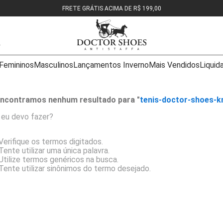
FRETE GRÁTIS ACIMA DE R$ 199,00
Femininos
Masculinos
Lançamentos Inverno
Mais Vendidos
Liquid
ncontramos nenhum resultado para "
tenis-doctor-shoes-
 eu devo fazer?
Verifique os termos digitados.
Tente utilizar uma única palavra.
Utilize termos genéricos na busca.
Tente utilizar sinônimos do termo desejado.