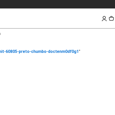
a
knit-60805-preto-chumbo-doctenm0df0g1
"