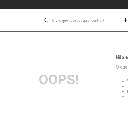
Olá, o que você deseja encontrar?
Não e
O que
OOPS!