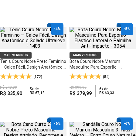
-
4%
-
5%
MAIS VENDIDOS
MAIS VENDIDOS
Tênis Couro Nobre Preto Feminino
Bota Couro Nobre Marrom
— Calce Fácil, Design Anatômico e
Masculino Para Esporão —
Solado Ultraleve - 1403
Elástico Lateral e Palmilha Anti-
(172)
(54)
Impacto - 3054
R$
349
,
99
R$
399
,
99
5
x de
6
x de
R$
335
,
90
R$
379
,
99
R$
67
,
18
R$
63
,
33
-
6%
-
6%