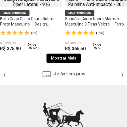
MAIS VENDIDOS
MAIS VENDIDOS
Bota Cano Curto Couro Nobre
Sandália Couro Nobre Marrom
Preto Masculino — Design
Masculino 3 Tiras Velcro — Forro
Arrojado, Recortes e Zíper Lateral
Couro Natural e Palmilha Anti-
(59)
(126)
- 916
Impacto - 301
R$
399
,
99
R$
389
,
99
6
x de
6
x de
R$
375
,
90
R$
366
,
50
R$
62
,
65
R$
61
,
08
Mostrar Mais
até 6x sem juros