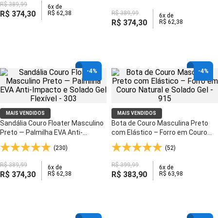
R$
389
,
99
6
x de
R$
374
,
30
R$
62
,
38
R$
389
,
99
6
x de
R$
374
,
30
R$
62
,
38
-
4%
-
4%
MAIS VENDIDOS
MAIS VENDIDOS
Sandália Couro Floater Masculino
Bota de Couro Masculina Preto
Preto — Palmilha EVA Anti-
com Elástico – Forro em Couro
Impacto e Solado Gel Flexível - 303
Natural e Solado Gel - 915
(230)
(52)
R$
389
,
99
R$
399
,
99
6
x de
6
x de
R$
374
,
30
R$
383
,
90
R$
62
,
38
R$
63
,
98