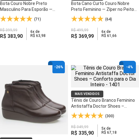
Bota Couro Nobre Preto
Bota Cano Curto Couro Nobre
Masculino Para Esporão —
Preto Feminino — Zíper no Peito
Elástico Lateral e Palmilha Anti-
do Pé e Palmilha Anti-Impacto -
(71)
(64)
Impacto - 3054
155
R$
399
,
99
R$
499
,
99
6
x de
6
x de
R$
383
,
90
R$
369
,
99
R$
63
,
98
R$
61
,
66
-
26%
-
4%
MAIS VENDIDOS
Tênis de Couro Branco Feminino
Antistaffa Doctor Shoes –
Conforto para o Dia Inteiro - 1401
(300)
R$
349
,
99
5
x de
R$
335
,
90
R$
67
,
18