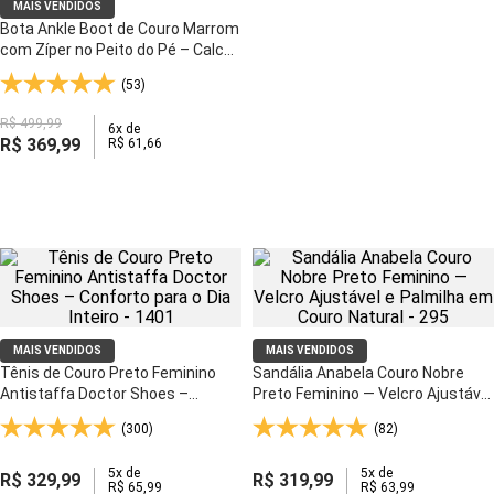
MAIS VENDIDOS
Bota Ankle Boot de Couro Marrom
com Zíper no Peito do Pé – Calce
Fácil e Conforto para o Dia Inteiro -
(53)
155
R$
499
,
99
6
x de
R$
369
,
99
R$
61
,
66
MAIS VENDIDOS
MAIS VENDIDOS
Tênis de Couro Preto Feminino
Sandália Anabela Couro Nobre
Antistaffa Doctor Shoes –
Preto Feminino — Velcro Ajustável
Conforto para o Dia Inteiro - 1401
e Palmilha em Couro Natural - 295
(300)
(82)
5
x de
5
x de
R$
329
,
99
R$
319
,
99
R$
65
,
99
R$
63
,
99