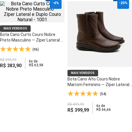
-
4%
-
20%
MAIS VENDIDOS
Bota Cano Curto Couro Nobre
Preto Masculino — Zíper Lateral e
Duplo Couro Natural - 1001
(96)
R$
399
,
99
6
x de
R$
383
,
90
R$
63
,
98
MAIS VENDIDOS
Bota Cano Alto Couro Nobre
Marrom Feminino — Zíper Lateral,
Elástico e Solado Ultraleve - 372
(54)
R$
499
,
99
6
x de
R$
399
,
99
R$
66
,
66