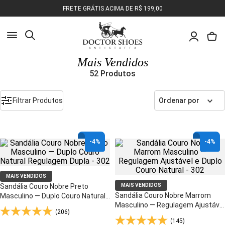
FRETE GRÁTIS ACIMA DE R$ 199,00
Busca
Mais Vendidos
52
Produtos
Pesquisa
Olá, o que você deseja encontrar?
Filtrar Produtos
Ordenar por
-
4%
-
4%
MAIS VENDIDOS
Sandália Couro Nobre Preto
MAIS VENDIDOS
Sandália Couro Nobre Marrom
Masculino — Duplo Couro Natural
Masculino — Regulagem Ajustável
Regulagem Dupla - 302
(206)
e Duplo Couro Natural - 302
(145)