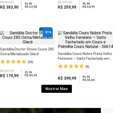
R$
399
,
99
R$
329
,
99
6
x de
4
x de
R$
383
,
90
R$
259
,
99
R$
63
,
98
R$
64
,
99
-
51%
Sandália Doctor Shoes Couro 285
Sandália Couro Nobre Prata Velho
Ostra/Metalizado Glacê
Feminino — Salto Fachetado em
(55)
Couro e Palmilha Couro Natural -
(6)
36614
R$
369
,
99
2
x de
R$
179
,
99
R$
89
,
99
6
x de
R$
399
,
99
R$
66
,
66
Mostrar Mais