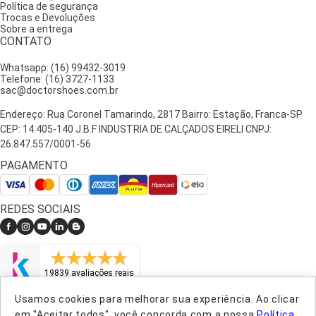
Política de segurança
uma sandália confortável de couro e uma saia midi são uma
Trocas e Devoluções
combinação perfeita, onde seus pés podem respirar e caminhar com
Sobre a entrega
CONTATO
muita leveza, para que você possa aproveitar ao máximo o momento.
Estes foram apenas alguns exemplos, mas não se limite a eles, a
Whatsapp: (16) 99432-3019
dica é sempre explorar novas combinações, e escolher aquele look
Telefone: (16) 3727-1133
que te faz sentir bem.
sac@doctorshoes.com.br
Para facilitar a criação do seu look, na Doctor Shoes você pode
Endereço: Rua Coronel Tamarindo, 2817 Bairro: Estação, Franca-SP
encontrar diversos estilos diferentes e cores de Sandálias, como:
CEP: 14.405-140 J.B.F INDUSTRIA DE CALÇADOS EIRELI CNPJ:
Sandália Peep Toe
;
26.847.557/0001-56
Sandália de Salto Bloco;
PAGAMENTO
Sandália
Especial para Esporão
;
Sandália Birken;
Sandália de Salto baixo;
REDES SOCIAIS
Sandália Anabela
;
Como escolher a sandália ideal para cada
situação?
19839 avaliações reais
Usamos cookies para melhorar sua experiência. Ao clicar
LOJA VERIFICADA
Já falamos um pouco sobre dicas de combinações, mas agora
em "Aceitar todos", você concorda com a nossa
Política