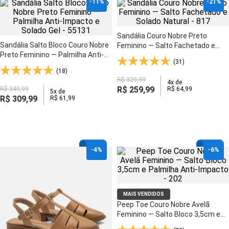
-
11%
-
21%
Sandália Couro Nobre Preto
Sandália Salto Bloco Couro Nobre
Feminino — Salto Fachetado e
Preto Feminino — Palmilha Anti-
Solado Natural - 817
(31)
Impacto e Solado Gel - 55131
(18)
R$
329
,
99
4
x de
R$
259
,
99
R$
349
,
99
R$
64
,
99
5
x de
R$
309
,
99
R$
61
,
99
-
4%
-
6%
MAIS VENDIDOS
Peep Toe Couro Nobre Avelã
Feminino — Salto Bloco 3,5cm e
Palmilha Anti-Impacto - 202