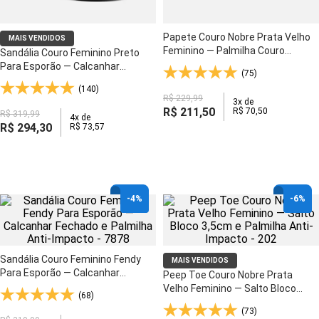
Papete Couro Nobre Prata Velho
MAIS VENDIDOS
Feminino — Palmilha Couro
Sandália Couro Feminino Preto
Natural e Solado Anatômico - 214
Para Esporão — Calcanhar
(75)
Fechado e Palmilha Anti-Impacto
(140)
- 7878
R$
229
,
99
3
x de
R$
211
,
50
R$
70
,
50
R$
319
,
99
4
x de
R$
294
,
30
R$
73
,
57
-
4%
-
6%
Sandália Couro Feminino Fendy
MAIS VENDIDOS
Para Esporão — Calcanhar
Peep Toe Couro Nobre Prata
Fechado e Palmilha Anti-Impacto
Velho Feminino — Salto Bloco
(68)
- 7878
3,5cm e Palmilha Anti-Impacto -
(73)
202