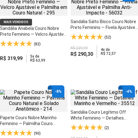
Sandália Salto Bloco Couro Nobre
MAIS VENDIDOS
Preto Feminino — Fivela Ajustável
Sandália Anabela Couro Nobre
e Palmilha Anti-Impacto - 56032
Preto Feminino — Velcro Ajustável
(52)
e Palmilha em Couro Natural - 295
(82)
R$
329
,
99
4
x de
R$
290
,
30
R$
72
,
57
5
x de
R$
319
,
99
R$
63
,
99
-
8%
-
4%
Sandália Couro Legítimo Off
Papete Couro Nobre Marinho
White Feminino — Detalhes
Feminino — Palmilha Couro
Marinho e Vermelho - 35512
(2)
Natural e Solado Anatômico - 214
(90)