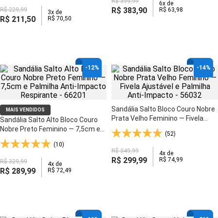
R$
399
,
99
6
x de
R$
383
,
90
R$
229
,
99
R$
63
,
98
3
x de
R$
211
,
50
R$
70
,
50
-
12%
-
14%
Sandália Salto Bloco Couro Nobre
MAIS VENDIDOS
Prata Velho Feminino — Fivela
Sandália Salto Alto Bloco Couro
Ajustável e Palmilha Anti-Impacto
Nobre Preto Feminino — 7,5cm e
(52)
- 56032
Palmilha Anti-Impacto Respirante
(10)
- 66201
R$
349
,
99
4
x de
R$
299
,
99
R$
74
,
99
R$
329
,
99
4
x de
R$
289
,
99
R$
72
,
49