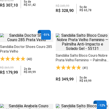
R$
319
,
99
5
x de
R$
307
,
10
R$
61
,
42
R$
349
,
99
5
x de
R$
328
,
90
R$
65
,
78
-
51%
Sandália Doctor Shoes Couro 285
Prata Velho
Sandália Salto Bloco Couro Nobre
(42)
Prata Velho Feminino — Palmilha
Anti-Impacto e Solado Gel - 55131
R$
369
,
99
(41)
2
x de
R$
179
,
99
R$
89
,
99
5
x de
R$
349
,
99
R$
69
,
99
-
12%