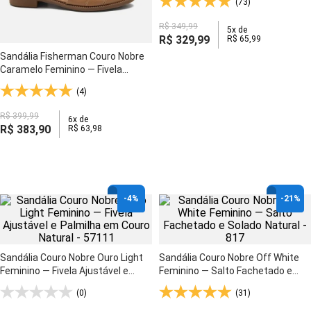
(73)
R$
349
,
99
5
x de
R$
329
,
99
R$
65
,
99
Sandália Fisherman Couro Nobre
Caramelo Feminino — Fivela
Ajustável e Palmilha Espumada -
(4)
17030
R$
399
,
99
6
x de
R$
383
,
90
R$
63
,
98
-
4%
-
21%
Sandália Couro Nobre Ouro Light
Sandália Couro Nobre Off White
Feminino — Fivela Ajustável e
Feminino — Salto Fachetado e
Palmilha em Couro Natural -
Solado Natural - 817
(0)
(31)
57111