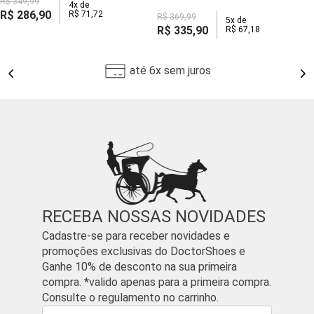
R$
349
,
99
4
x de
R$
286
,
90
R$
71
,
72
R$
369
,
99
5
x de
R$
335
,
90
R$
67
,
18
até 6x sem juros
RECEBA NOSSAS NOVIDADES
Cadastre-se para receber novidades e
promoções exclusivas do DoctorShoes e
Ganhe 10% de desconto na sua primeira
compra. *valido apenas para a primeira compra.
Consulte o regulamento no carrinho.
Nome