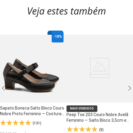
Veja estes também
-
18%
Sapato Boneca Salto Bloco Couro
MAIS VENDIDOS
Nobre Preto Feminino — Costura
Peep Toe 203 Couro Nobre Avelã
Artesanal e Palmilha Anti-Impacto
Feminino — Salto Bloco 3,5cm e
(131)
- 789
Palmilha Anti-Impacto - 203
(5)