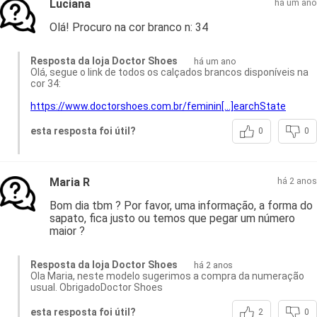
Luciana
há um ano
Olá! Procuro na cor branco n: 34
Resposta da loja Doctor Shoes
há um ano
Olá, segue o link de todos os calçados brancos disponíveis na
cor 34:
https://www.doctorshoes.com.br/feminin[…]earchState
esta resposta foi útil?
0
0
Maria R
há 2 anos
Bom dia tbm ? Por favor, uma informação, a forma do
sapato, fica justo ou temos que pegar um número
maior ?
Resposta da loja Doctor Shoes
há 2 anos
Ola Maria, neste modelo sugerimos a compra da numeração
usual. ObrigadoDoctor Shoes
esta resposta foi útil?
2
0