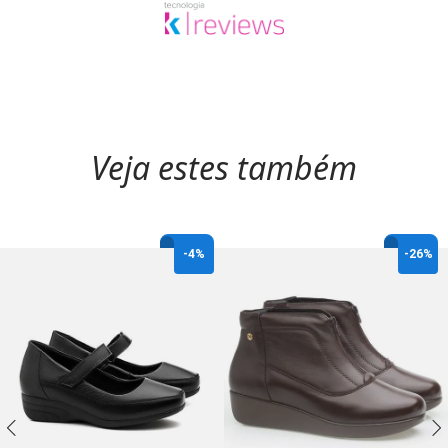
Veja estes também
-
4%
-
26%