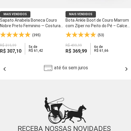
MAIS VENDIDOS
MAIS VENDIDOS
Sapato Anabela Boneca Couro
Bota Ankle Boot de Couro Marrom
Nobre Preto Feminino — Costura
com Zíper no Peito do Pé – Calce
Artesanal e Palmilha Anti-Impacto
Fácil e Conforto para o Dia Inteiro -
(395)
(53)
- 3144
155
R$
319
,
99
R$
499
,
99
5
x de
6
x de
R$
307
,
10
R$
369
,
99
R$
61
,
42
R$
61
,
66
até 6x sem juros
RECEBA NOSSAS NOVIDADES