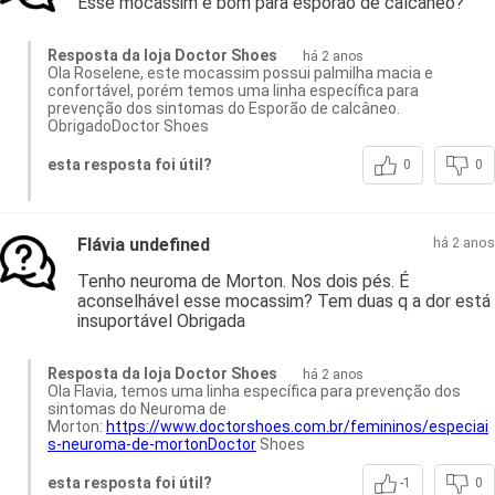
Esse mocassim é bom para esporão de calcâneo?
Resposta da loja Doctor Shoes
há 2 anos
Ola Roselene, este mocassim possui palmilha macia e
confortável, porém temos uma linha específica para
prevenção dos sintomas do Esporão de calcâneo.
ObrigadoDoctor Shoes
esta resposta foi útil?
0
0
Flávia undefined
há 2 anos
Tenho neuroma de Morton. Nos dois pés. É
aconselhável esse mocassim? Tem duas q a dor está
insuportável Obrigada
Resposta da loja Doctor Shoes
há 2 anos
Ola Flavia, temos uma linha específica para prevenção dos
sintomas do Neuroma de
Morton:
https://www.doctorshoes.com.br/femininos/especiai
s-neuroma-de-mortonDoctor
Shoes
esta resposta foi útil?
-1
0