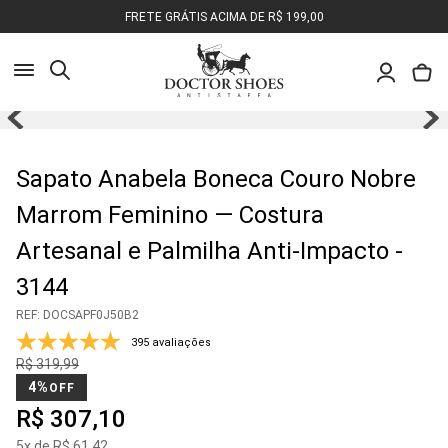
FRETE GRÁTIS ACIMA DE R$ 199,00
Busca
Pesquisa
Sapato Anabela Boneca Couro Nobre
Olá, o que você deseja encontrar?
Marrom Feminino — Costura
Artesanal e Palmilha Anti-Impacto -
3144
REF
:
DOCSAPF0J50B2
395 avaliações
R$
319
,
99
4%
OFF
R$
307
,
10
5
x de
R$
61
,
42