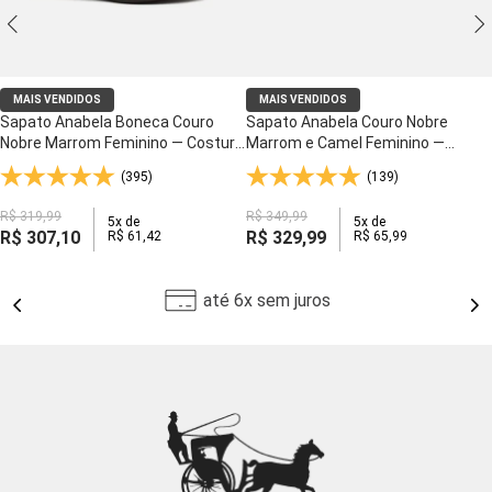
MAIS VENDIDOS
MAIS VENDIDOS
Sapato Anabela Boneca Couro
Sapato Anabela Couro Nobre
Nobre Marrom Feminino — Costura
Marrom e Camel Feminino —
Artesanal e Palmilha Anti-Impacto
Costura Artesanal e Palmilha Anti-
(395)
(139)
- 3144
Impacto - 7801
R$
319
,
99
R$
349
,
99
5
x de
5
x de
R$
307
,
10
R$
329
,
99
R$
61
,
42
R$
65
,
99
até 6x sem juros