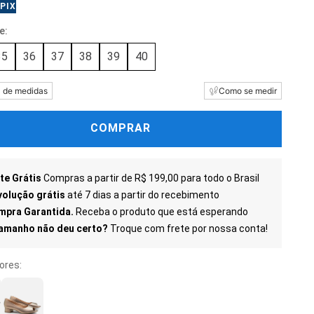
PIX
35
36
37
38
39
40
a de medidas
Como se medir
COMPRAR
te Grátis
Compras a partir de R$ 199,00 para todo o Brasil
olução grátis
até 7 dias a partir do recebimento
mpra Garantida.
Receba o produto que está esperando
tamanho não deu certo?
Troque com frete por nossa conta!