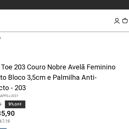
a
 Toe 203 Couro Nobre Avelã Feminino
to Bloco 3,5cm e Palmilha Anti-
to - 203
APF0JJ031
9
9%
OFF
35
,
90
67
,
18