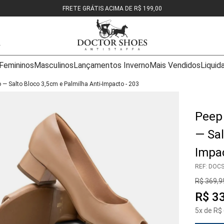
FRETE GRÁTIS ACIMA DE R$ 199,00
Femininos
Masculinos
Lançamentos Inverno
Mais Vendidos
Liquid
— Salto Bloco 3,5cm e Palmilha Anti-Impacto - 203
Peep
— Sal
Impac
REF
:
DOCS
R$
369
,
9
R$
3
5
x de
R$