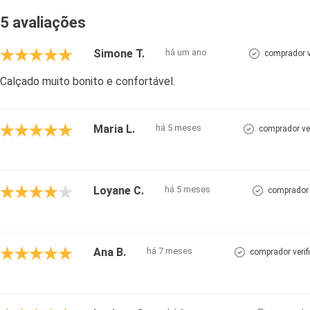
5 avaliações
Simone T.
há um ano
comprador v
Calçado muito bonito e confortável.
Maria L.
há 5 meses
comprador ve
Loyane C.
há 5 meses
comprador 
Ana B.
há 7 meses
comprador verif