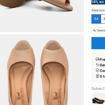
10%
NO 
34
Tabel
Fre
Dev
Co
O 