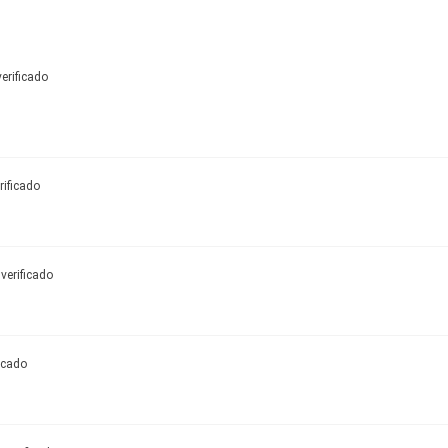
erificado
rificado
verificado
icado