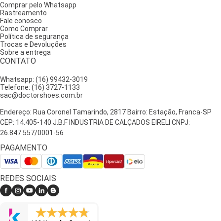
Comprar pelo Whatsapp
Você pode optar por versões com tiras ajustáveis, fivelas ou
Rastreamento
fechamento em velcro, que facilitam o calce e oferecem mais
Fale conosco
segurança ao caminhar. E para quem gosta de variedade, nossa linha
Como Comprar
Política de segurança
contempla cores neutras e também opções mais vibrantes para
Trocas e Devoluções
combinar com todos os estilos.
Sobre a entrega
Caminhe sem dor e com muito mais liberdade
CONTATO
Whatsapp: (16) 99432-3019
A fascite plantar não precisa limitar sua rotina — com o calçado
Telefone: (16) 3727-1133
sac@doctorshoes.com.br
certo, você pode recuperar a leveza dos seus passos, sem abrir mão
da beleza e da elegância.
Endereço: Rua Coronel Tamarindo, 2817 Bairro: Estação, Franca-SP
Escolher uma sandália Doctor Shoes é investir em qualidade de vida.
CEP: 14.405-140 J.B.F INDUSTRIA DE CALÇADOS EIRELI CNPJ:
Cada modelo é feito à mão por artesãos experientes, que unem
26.847.557/0001-56
tradição, tecnologia e amor pelos detalhes para entregar o melhor
PAGAMENTO
resultado possível para os seus pés.
REDES SOCIAIS