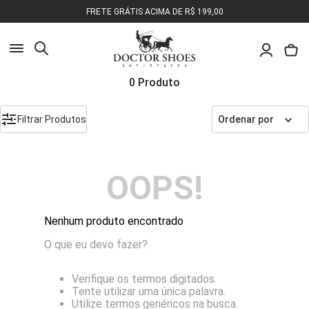
FRETE GRÁTIS ACIMA DE R$ 199,00
Busca
0
Produto
Pesquisa
Filtrar Produtos
Ordenar por
Olá, o que você deseja encontrar?
OOPS!
Nenhum produto encontrado
O que eu devo fazer?
Verifique os termos digitados.
Tente utilizar uma única palavra.
Utilize termos genéricos na busca.