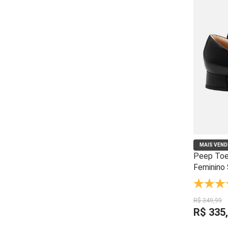
MAIS VEND
Peep Toe
Feminino 
Anti-Impa
R$
349
,
99
R$
335
,