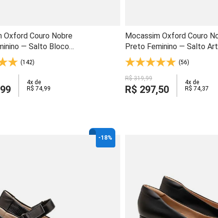
 Oxford Couro Nobre
Mocassim Oxford Couro N
inino — Salto Bloco
Preto Feminino — Salto Ar
 e Palmilha Anti-
3,5cm e Solado Gel Leve -
(142)
(56)
- 1489
R$
319
,
99
4
x de
4
x de
99
R$
297
,
50
R$
74
,
99
R$
74
,
37
-
18%