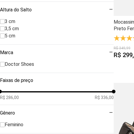
Altura do Salto
3 cm
Mocassim
Preto Fem
3,5 cm
Artesanal
5 cm
Impacto 
R$
349
,
99
Marca
R$
299
,
Doctor Shoes
Faixas de preço
R$ 286,00
R$ 336,00
Gênero