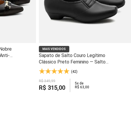
 Nobre
MAIS VENDIDOS
Anti-
Sapato de Salto Couro Legítimo
vel -
Clássico Preto Feminino — Salto
3cm e Palmilha Anti-Impacto -
(42)
38047
R$
349
,
99
5
x de
R$
315
,
00
R$
63
,
00