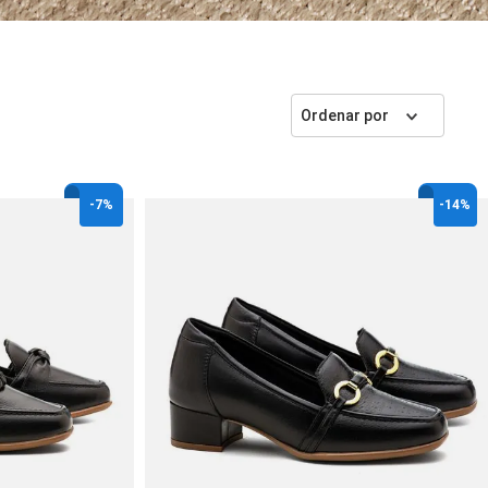
Ordenar por
-
7%
-
14%