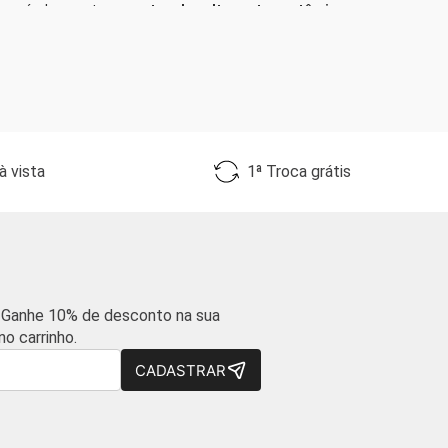
possível encontrar
sapatos de salto preto anatômicos
que
as, solado antiderrapante, ajuste firme e altura de salto
e reduzir a pressão na região plantar.
eriais respiráveis, bico levemente arredondado e amortecimento
do dia.
 vista
1ª Troca grátis
 saltos médios são ideais para uso diário.
nos trazem mais sofisticação.
esistentes garantem durabilidade.
 um visual mais elegante.
conforto
 Ganhe 10% de desconto na sua
dualmente o tempo de uso.
o carrinho.
ído.
CADASTRAR
musculares.
roteger a região plantar.
liado de confiança para compor looks elegantes, transmitir
 design e conforto, você garante não apenas beleza, mas também