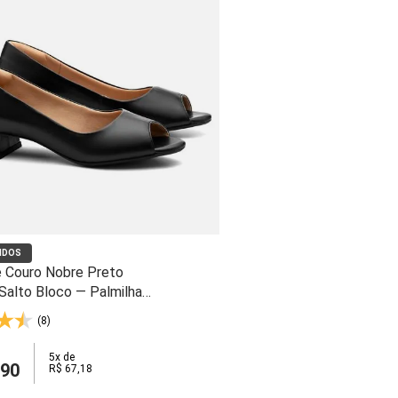
IDOS
 Couro Nobre Preto
Salto Bloco — Palmilha
cto e Solado Gel - 203
(8)
5
x de
90
R$
67
,
18