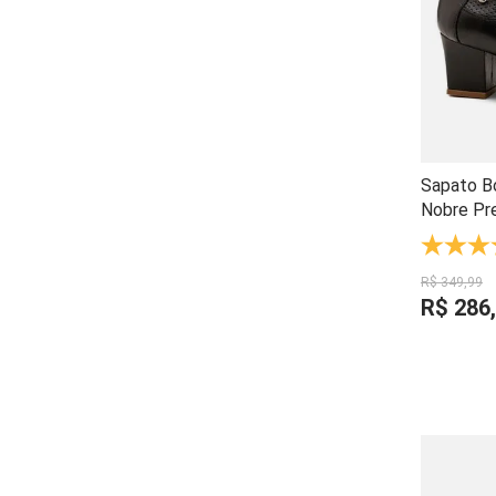
Sapato B
Nobre Pr
Artesanal
Impacto 
R$
349
,
99
R$
286
,