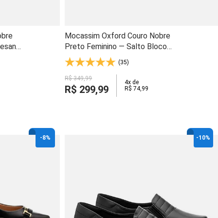
obre
Mocassim Oxford Couro Nobre
tesanal
Preto Feminino — Salto Bloco
 1480
Artesanal e Palmilha Anatômica -
(35)
1495
R$
349
,
99
4
x de
R$
299
,
99
R$
74
,
99
-
8%
-
10%