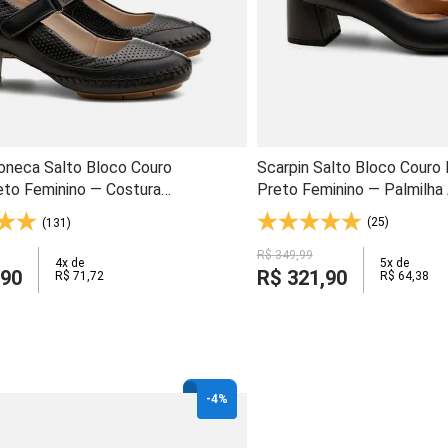
Scarpin Salto Bloco Couro
oneca Salto Bloco Couro
Preto Feminino — Palmilha 
eto Feminino — Costura
Impacto e Solado Gel Flexí
 e Palmilha Anti-
(25)
(131)
4546
- 789
R$
349
,
99
5
x de
4
x de
R$
321
,
90
90
R$
64
,
38
R$
71
,
72
-
4%