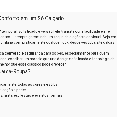
e Conforto em um Só Calçado
emporal, sofisticado e versátil, ele transita com facilidade entre
festas — sempre garantindo um toque de elegância ao visual. Seja em
e combina com praticamente qualquer look, desde vestidos até calças
eça
conforto e segurança
para os pés, especialmente para quem
isso, escolher um modelo que una design sofisticado e tecnologia de
 melhor que esse clássico pode oferecer.
Guarda-Roupa?
camente todas as cores e estilos.
ticação e poder.
es, jantares, festas e eventos formais.