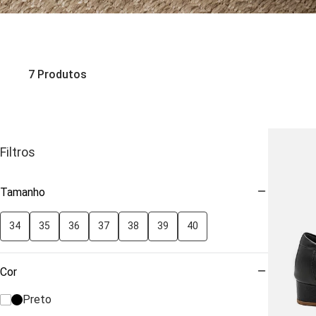
7
Produtos
Filtros
Tamanho
34
35
36
37
38
39
40
Cor
Preto